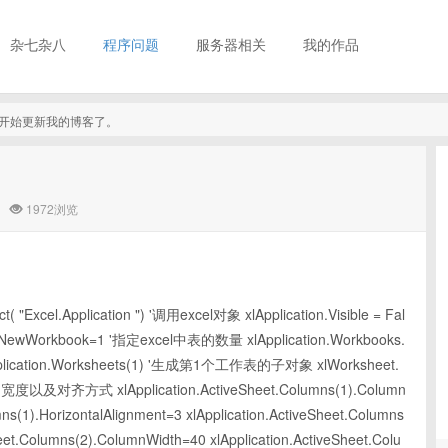
杂七杂八
程序问题
服务器相关
我的作品
真的开始更新我的博客了。
1972浏览
t( "Excel.Application ") '调用excel对象 xlApplication.Visible = Fal
InNewWorkbook=1 '指定excel中表的数量 xlApplication.Workbooks.
pplication.Worksheets(1) '生成第1个工作表的子对象 xlWorksheet.
对齐方式 xlApplication.ActiveSheet.Columns(1).Column
mns(1).HorizontalAlignment=3 xlApplication.ActiveSheet.Columns
Sheet.Columns(2).ColumnWidth=40 xlApplication.ActiveSheet.Colu