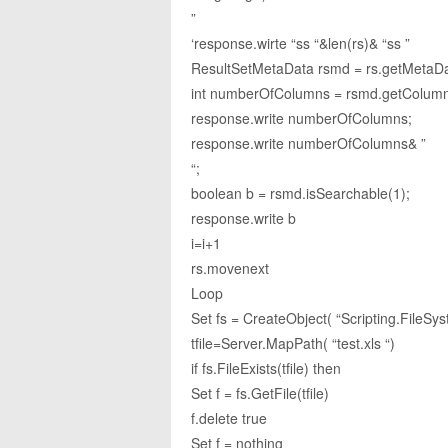
”
‘response.wirte “ss “&len(rs)& “ss ”
ResultSetMetaData rsmd = rs.getMetaDa
int numberOfColumns = rsmd.getColumn
response.write numberOfColumns;
response.write numberOfColumns& ”
“;
boolean b = rsmd.isSearchable(1);
response.write b
i=i+1
rs.movenext
Loop
Set fs = CreateObject( “Scripting.FileSy
tfile=Server.MapPath( “test.xls “)
if fs.FileExists(tfile) then
Set f = fs.GetFile(tfile)
f.delete true
Set f = nothing