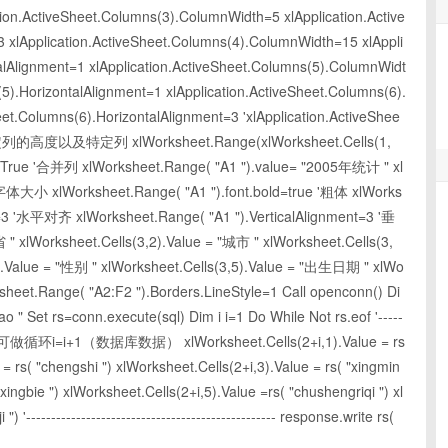
tion.ActiveSheet.Columns(3).ColumnWidth=5 xlApplication.Active
 xlApplication.ActiveSheet.Columns(4).ColumnWidth=15 xlAppli
alAlignment=1 xlApplication.ActiveSheet.Columns(5).ColumnWidt
5).HorizontalAlignment=1 xlApplication.ActiveSheet.Columns(6).
et.Columns(6).HorizontalAlignment=3 'xlApplication.ActiveShee
指定列的高度以及特定列 xlWorksheet.Range(xlWorksheet.Cells(1,
s =True '合并列 xlWorksheet.Range( "A1 ").value= "2005年统计 " xl
'字体大小 xlWorksheet.Range( "A1 ").font.bold=true '粗体 xlWorks
t=3 '水平对齐 xlWorksheet.Range( "A1 ").VerticalAlignment=3 '垂
" xlWorksheet.Cells(3,2).Value = "城市 " xlWorksheet.Cells(3,
4).Value = "性别 " xlWorksheet.Cells(3,5).Value = "出生日期 " xlWo
sheet.Range( "A2:F2 ").Borders.LineStyle=1 Call openconn() Di
ao " Set rs=conn.execute(sql) Dim i i=1 Do While Not rs.eof '-----
-------自己可做循环i=i+1（数据库数据） xlWorksheet.Cells(2+i,1).Value = rs
 = rs( "chengshi ") xlWorksheet.Cells(2+i,3).Value = rs( "xingmin
xingbie ") xlWorksheet.Cells(2+i,5).Value =rs( "chushengriqi ") xl
 '-------------------------------------------------- response.write rs(