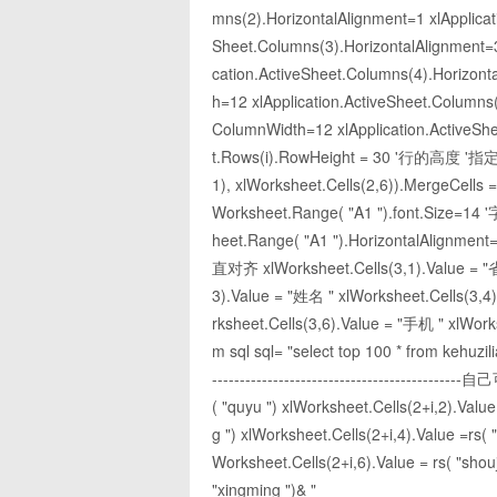
mns(2).HorizontalAlignment=1 xlApplica
Sheet.Columns(3).HorizontalAlignment=3
cation.ActiveSheet.Columns(4).Horizont
h=12 xlApplication.ActiveSheet.Columns(
ColumnWidth=12 xlApplication.ActiveShe
t.Rows(i).RowHeight = 30 '行的高度 '
1), xlWorksheet.Cells(2,6)).MergeCell
Worksheet.Range( "A1 ").font.Size=14 
heet.Range( "A1 ").HorizontalAlignmen
直对齐 xlWorksheet.Cells(3,1).Value = "省 
3).Value = "姓名 " xlWorksheet.Cells(3,
rksheet.Cells(3,6).Value = "手机 " xlWork
m sql sql= "select top 100 * from kehuzili
--------------------------------------
( "quyu ") xlWorksheet.Cells(2+i,2).Value
g ") xlWorksheet.Cells(2+i,4).Value =rs( "
Worksheet.Cells(2+i,6).Value = rs( "shouji ")
"xingming ")& "