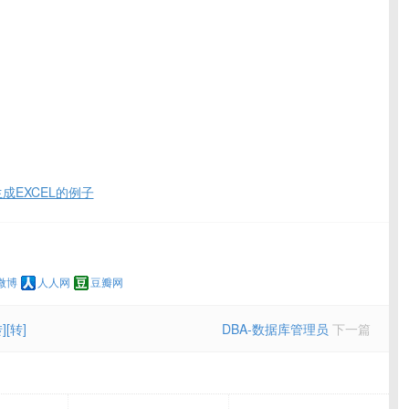
生成EXCEL的例子
微博
人人网
豆瓣网
[转]
DBA-数据库管理员
下一篇