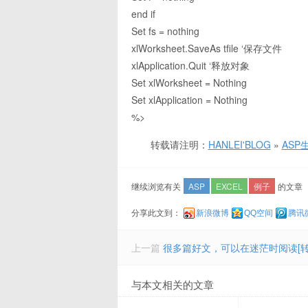
end if
Set fs = nothing
xlWorksheet.SaveAs tfile ‘保存文件
xlApplication.Quit ‘释放对象
Set xlWorksheet = Nothing
Set xlApplication = Nothing
%>
转载请注明：
HANLEI'BLOG
»
ASP
继续浏览有关
ASP
EXCEL
例子
的文章
分享此文到：
新浪微博
QQ空间
腾讯
上一篇
很多篇好文，可以在迷茫时阅读[转]
与本文相关的文章