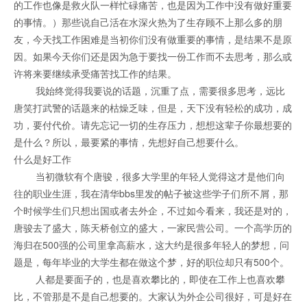
的工作也像是救火队一样忙碌痛苦，也是因为工作中没有做好重要
的事情。）那些说自己活在水深火热为了生存顾不上那么多的朋
友，今天找工作困难是当初你们没有做重要的事情，是结果不是原
因。如果今天你们还是因为急于要找一份工作而不去思考，那么或
许将来要继续承受痛苦找工作的结果。
我始终觉得我要说的话题，沉重了点，需要很多思考，远比
唐笑打武警的话题来的枯燥乏味，但是，天下没有轻松的成功，成
功，要付代价。请先忘记一切的生存压力，想想这辈子你最想要的
是什么？所以，最要紧的事情，先想好自己想要什么。
什么是好工作
当初微软有个唐骏，很多大学里的年轻人觉得这才是他们向
往的职业生涯，我在清华bbs里发的帖子被这些学子们所不屑，那
个时候学生们只想出国或者去外企，不过如今看来，我还是对的，
唐骏去了盛大，陈天桥创立的盛大，一家民营公司。一个高学历的
海归在500强的公司里拿高薪水，这大约是很多年轻人的梦想，问
题是，每年毕业的大学生都在做这个梦，好的职位却只有500个。
人都是要面子的，也是喜欢攀比的，即使在工作上也喜欢攀
比，不管那是不是自己想要的。大家认为外企公司很好，可是好在