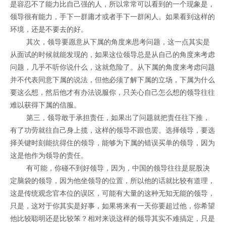
是容忍不了能力比自己强的人，所以常常可以看到的一个现象是，
领导很有能力，手下一群庸才或者手下一群闲人。如果看到这样的
环境，还是不要去的好。
其次，领导要愿意从下属的角度来思考问题，这一点其实是
从面试的时候就能发现的，如果这位领导总是从自己的角度来考虑
问题，几乎不听你说什么，这就危险了。从下属的角度来考虑问题
并不代表同意下属的说法，但他必须了解下属的立场，下属为什么
要这么想，然后他才有办法说服你，只关心自己怎么想的领导往往
难以获得下属的信服。
第三，领导敢于承担责任，如果出了问题就把责任往下推，
有了功劳就往自己身上揽，这样的领导不跟也罢。选择领导，要选
择关键时刻能抗得住的领导，能够为下属的错误买单的领导，因为
这是他作为领导的责任。
有可能，你碰不到好领导，因为，中国的领导往往是屁股决
定脑袋的领导，因为他坐领导的位置，所以他的话就比较有道理，
这是传统观念官本位的误区，可能有大量的这种无知无能的领导，
只是，这对于你其实是好事，如果将来有一天你要超过他，你希望
他比较聪明还是比较笨？相对来说这样的领导其实不难搞定，只是