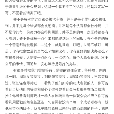
因为会引起太多的争论，而我又无意和人争论这些，但是考虑到对
于职业生涯的长久规划，这是一个躲避不了的话题，还是决定写一
写，不爱看的请离开吧。
并不是每次穿红灯都会被汽车撞，并不是每个罪犯都会被抓
到，并不是每个错误都会被惩罚，并不是每个贪官都会被枪毙，并
不是你的每一份努力都会得到回报，并不是你的每一次坚持都会有
人看到，并不是你每一点付出都能得到公正的回报，并不是你的每
一个善意都能被理解……这个，就是世道。好吧，世道不够好，可
是，你有推翻世道的勇气么？如果没有，你有更好的解决办法么？
有很多时候，人需要一点耐心，一点信心。每个人总会轮到几次不
公平的事情，而通常，安心等待是最好的办法。
有很多时候我们需要等待，需要耐得住寂寞，等待属于你的
那一刻。周润发等待过，刘德华等待过，周星驰等待过，王菲等待
过，张艺谋也等待过……看到了他们如今的功成名就的人，你可曾
看到当初他们的等待和耐心？你可曾看到金马奖影帝在街边摆地
摊？你可曾看到德云社一群人在剧场里给一位观众说相声？你可曾
看到周星驰的角色甚至连一句台词都没有？每一个成功者都有一段
低沉苦闷的日子，我几乎能想象得出来他们借酒浇愁的样子，我也