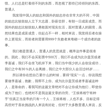
惜。人们总是盯着得不到的东西，而忽视了那些已经得到的东西。
普通人
我发现中国人的励志和国外的励志存在非常大的不同，中国
的励志比较鼓励人立下大志愿，卧薪尝胆，有朝一日成富成贵。而
国外的励志比较鼓励人勇敢面对现实生活，面对普通人的困境，虽
然结果也是成富成贵，但起点不一样，相对来说，我觉得后者在操
作上更现实，而前者则需要用999个失败者来堆砌一个成功者的故
事。
我们都是普通人，普通人的意思就是，概率这件事是很准
的。因此，我们不会买彩票中500万，我们不会成为比尔盖茨或者
李嘉诚，我们不会坐飞机掉下来，我们当中很少的人会创业成功，
我们之中有30％的人会离婚，我们之中大部分人会活过65岁……
所以请你在想自己要什么的时候，要得“现实”一点，你说我想
要做李嘉诚，抱歉，我帮不上你。成为比尔盖茨或者李嘉诚这种
人，是靠命的，看我写的这篇文章绝对不会让你成为他们，即使你
成为了他们，也绝对不是我这篇文章的功劳。“王侯将相宁有种
乎”但真正当皇帝的只有一个人，王侯将相，人也不多。目标定得
高些对于喜欢挑战的人来说有好处，但对于大多数普通人来说，反