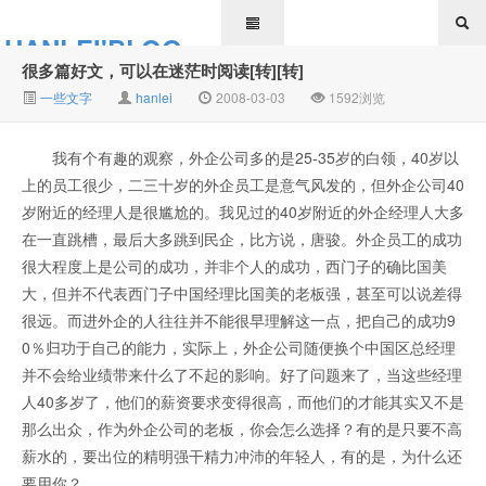
HANLEI'BLOG
很多篇好文，可以在迷茫时阅读[转][转]
一些文字
hanlei
2008-03-03
1592浏览
我有个有趣的观察，外企公司多的是25-35岁的白领，40岁以
上的员工很少，二三十岁的外企员工是意气风发的，但外企公司40
岁附近的经理人是很尴尬的。我见过的40岁附近的外企经理人大多
在一直跳槽，最后大多跳到民企，比方说，唐骏。外企员工的成功
很大程度上是公司的成功，并非个人的成功，西门子的确比国美
大，但并不代表西门子中国经理比国美的老板强，甚至可以说差得
很远。而进外企的人往往并不能很早理解这一点，把自己的成功9
0％归功于自己的能力，实际上，外企公司随便换个中国区总经理
并不会给业绩带来什么了不起的影响。好了问题来了，当这些经理
人40多岁了，他们的薪资要求变得很高，而他们的才能其实又不是
那么出众，作为外企公司的老板，你会怎么选择？有的是只要不高
薪水的，要出位的精明强干精力冲沛的年轻人，有的是，为什么还
要用你？