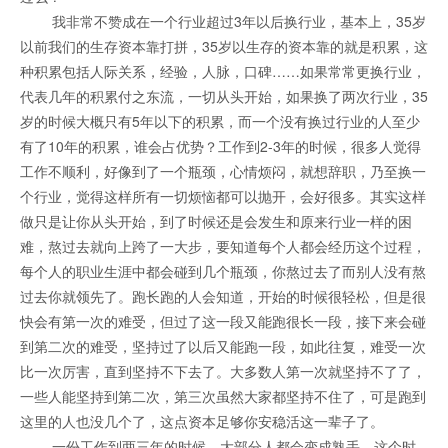
我非常不赞成在一个行业超过3年以后换行业，基本上，35岁
以前我们的生存资本靠打拼，35岁以生存的资本靠的就是积累，这
种积累包括人际关系，经验，人脉，口碑……如果常常更换行业，
代表几年的积累付之东流，一切从头开始，如果换了两次行业，35
岁的时候大概只有5年以下的积累，而一个没有换过行业的人至少
有了10年的积累，谁会占优势？工作到2-3年的时候，很多人觉得
工作不顺利，好像到了一个瓶颈，心情烦闷，就想辞职，乃至换一
个行业，觉得这样所有一切烦恼都可以抛开，会好很多。其实这样
做只是让你从头开始，到了时候还是会发生和原来行业一样的困
难，熬过去就向上跨了一大步，要知道每个人都会经历这个过程，
每个人的职业生涯中都会碰到几个瓶颈，你熬过去了而别人没有熬
过去你就领先了。跑长跑的人会知道，开始的时候很轻松，但是很
快会有第一次的难受，但过了这一段又能跑很长一段，接下来会碰
到第二次的难受，坚持过了以后又能跑一段，如此往复，难受一次
比一次厉害，直到坚持不下去了。大多数人第一次就坚持不了了，
一些人能坚持到第二次，第三次虽然大家都坚持不住了，可是跑到
这里的人也没几个了，这点资本足够你安稳活这一辈子了。
一份工作到两三年的时候，大部分人都会变成熟手，这个时