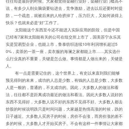
往往却是最好的时候。大家都觉得金融行业好，金融行业门槛高不
说，有多少人削尖脑袋要钻进去，竞争激励，进去以后还要时时提
防，一个疏忽，就被后来的人给挤掉了，压力巨大，又如何谈得上
快乐？也就未必是“好”工作了。
太阳能这个东西至今还不能进入实际应用的阶段，但是中国
已经有7家和太阳能有关的公司在纽交所上市了，国美苏宁永乐其
实是贸易型企业，也能上市，鲁泰纺织连续10年利润增长超过5
0%，卖茶的一茶一座，卖衣服的海澜之家都能上市……其实选什
么行业真的不重要，关键是怎么做。事情都是人做出来的，关键是
人。
有一点是需要记住的，这个世界上，有史以来直到我们能够
预见得到的未来，成功的人总是少数，有钱的人总是少数，大多数
人是一般的，普通的，不太成功的。因此，大多数人的做法和看
法，往往都不是距离成功最近的做法和看法。因此大多数人说好的
东西不见得好，大多数人说不好的东西不见得不好。大多数人都去
炒股的时候说明跌只是时间问题，大家越是热情高涨的时候，跌的
日子越近。大多数人买房子的时候，房价不会涨，而房价涨的差不
多的时候，大多数人才开始买房子。不会有这样一件事情让大家都