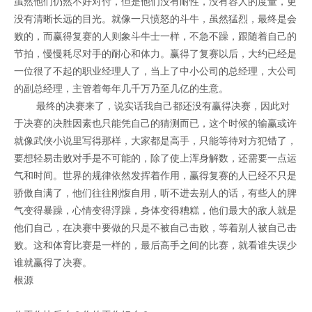
虽然他们仍然不好对付，但是他们没有耐性，没有容人的度量，更
没有清晰长远的目光。就像一只愤怒的斗牛，虽然猛烈，最终是会
败的，而赢得复赛的人则象斗牛士一样，不急不躁，跟随着自己的
节拍，慢慢耗尽对手的耐心和体力。赢得了复赛以后，大约已经是
一位很了不起的职业经理人了，当上了中小公司的总经理，大公司
的副总经理，主管着每年几千万乃至几亿的生意。
最终的决赛来了，说实话我自己都还没有赢得决赛，因此对
于决赛的决胜因素也只能凭自己的猜测而已，这个时候的输赢或许
就像武侠小说里写得那样，大家都是高手，只能等待对方犯错了，
要想轻易击败对手是不可能的，除了使上浑身解数，还需要一点运
气和时间。世界的规律依然发挥着作用，赢得复赛的人已经不只是
骄傲自满了，他们往往刚愎自用，听不进去别人的话，有些人的脾
气变得暴躁，心情变得浮躁，身体变得糟糕，他们最大的敌人就是
他们自己，在决赛中要做的只是不被自己击败，等着别人被自己击
败。这和体育比赛是一样的，最后高手之间的比赛，就看谁失误少
谁就赢得了决赛。
根源