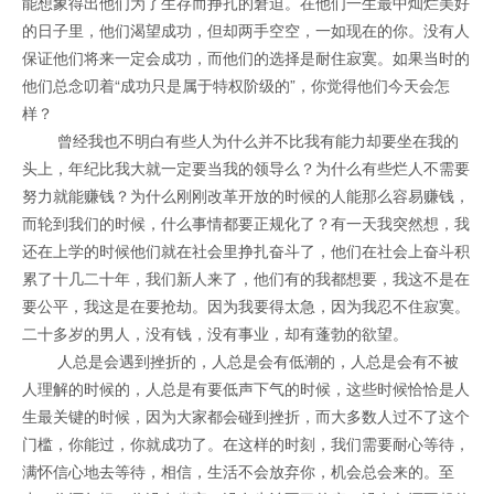
能想象得出他们为了生存而挣扎的窘迫。在他们一生最中灿烂美好
的日子里，他们渴望成功，但却两手空空，一如现在的你。没有人
保证他们将来一定会成功，而他们的选择是耐住寂寞。如果当时的
他们总念叨着“成功只是属于特权阶级的”，你觉得他们今天会怎
样？
曾经我也不明白有些人为什么并不比我有能力却要坐在我的
头上，年纪比我大就一定要当我的领导么？为什么有些烂人不需要
努力就能赚钱？为什么刚刚改革开放的时候的人能那么容易赚钱，
而轮到我们的时候，什么事情都要正规化了？有一天我突然想，我
还在上学的时候他们就在社会里挣扎奋斗了，他们在社会上奋斗积
累了十几二十年，我们新人来了，他们有的我都想要，我这不是在
要公平，我这是在要抢劫。因为我要得太急，因为我忍不住寂寞。
二十多岁的男人，没有钱，没有事业，却有蓬勃的欲望。
人总是会遇到挫折的，人总是会有低潮的，人总是会有不被
人理解的时候的，人总是有要低声下气的时候，这些时候恰恰是人
生最关键的时候，因为大家都会碰到挫折，而大多数人过不了这个
门槛，你能过，你就成功了。在这样的时刻，我们需要耐心等待，
满怀信心地去等待，相信，生活不会放弃你，机会总会来的。至