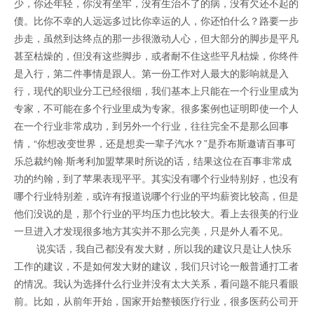
少，你还年轻，你没有坐牢，没有生治不了的病，没有欠还不起的
债。比你不幸的人远远多过比你幸运的人，你还怕什么？路要一步
步走，虽然到达终点的那一步很激动人心，但大部分的脚步是平凡
甚至枯燥的，但没有这些脚步，或者耐不住这些平凡枯燥，你终件
是入行，第二件事情是跟人。第一份工作对人最大的影响就是入
行，现代的职业分工已经很细，我们基本上只能在一个行业里成为
专家，不可能在多个行业里成为专家。很多案例也证明即使一个人
在一个行业非常成功，到另外一个行业，往往完全不是那么回事
情，“你想改变世界，还是想卖一辈子汽水？”是乔布斯邀请百事可
乐总裁约翰·斯考利加盟苹果时所说的话，结果这位在百事非常成
功的约翰，到了苹果表现平平。其实没有哪个行业特别好，也没有
哪个行业特别差，或许有报道说哪个行业的平均薪资比较高，但是
他们没说的是，那个行业的平均压力也比较大。看上去很美的行业
一旦进入才发现很多地方其实并不那么完美，只是外人看不见。
说实话，我自己都没有发大财，所以我的建议只是让人快乐
工作的建议，不是如何发大财的建议，我们只讨论一般普通打工者
的情况。我认为选择什么行业并没有太大关系，看问题不能只看眼
前。比如，从前年开始，国家开始整顿医疗行业，很多医药公司开