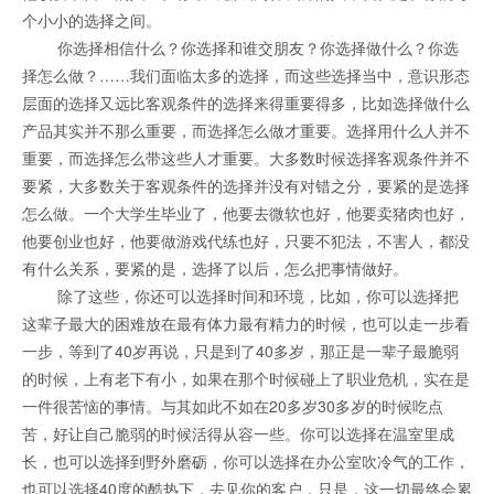
个小小的选择之间。
你选择相信什么？你选择和谁交朋友？你选择做什么？你选
择怎么做？……我们面临太多的选择，而这些选择当中，意识形态
层面的选择又远比客观条件的选择来得重要得多，比如选择做什么
产品其实并不那么重要，而选择怎么做才重要。选择用什么人并不
重要，而选择怎么带这些人才重要。大多数时候选择客观条件并不
要紧，大多数关于客观条件的选择并没有对错之分，要紧的是选择
怎么做。一个大学生毕业了，他要去微软也好，他要卖猪肉也好，
他要创业也好，他要做游戏代练也好，只要不犯法，不害人，都没
有什么关系，要紧的是，选择了以后，怎么把事情做好。
除了这些，你还可以选择时间和环境，比如，你可以选择把
这辈子最大的困难放在最有体力最有精力的时候，也可以走一步看
一步，等到了40岁再说，只是到了40多岁，那正是一辈子最脆弱
的时候，上有老下有小，如果在那个时候碰上了职业危机，实在是
一件很苦恼的事情。与其如此不如在20多岁30多岁的时候吃点
苦，好让自己脆弱的时候活得从容一些。你可以选择在温室里成
长，也可以选择到野外磨砺，你可以选择在办公室吹冷气的工作，
也可以选择40度的酷热下，去见你的客户，只是，这一切最终会累