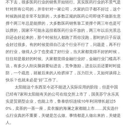
不下去，很多医药行业的销售开始转行。其实医药行业的不景气是
针对所有公司的，并非针对一家公司，大家的日子都不好过，这个
时候跑掉是非常不划算的，大多数正规的医药公司即使不做新生意
撑个两三年总是能撑的，大多数医药销售靠工资撑个两三年也是可
以撑的，国家不可能永远捏着医药行业不放的，两三年以后光景总
归还会好起来的，那个时候别人都跑了而你没跑，那时的日子应该
会好过很多。有的时候觉得自己这个行业不行了，问题是，再不行
的行业，做得人少了也变成了好行业，当大家都觉得不好的时候，
往往却是最好的时候。大家都觉得金融行业好，金融行业门槛高不
说，有多少人削尖脑袋要钻进去，竞争激励，进去以后还要时时提
防，一个疏忽，就被后来的人给挤掉了，压力巨大，又如何谈得上
快乐？也就未必是“好”工作了。
太阳能这个东西至今还不能进入实际应用的阶段，但是中国
已经有7家和太阳能有关的公司在纽交所上市了，国美苏宁永乐其
实是贸易型企业，也能上市，鲁泰纺织连续10年利润增长超过5
0%，卖茶的一茶一座，卖衣服的海澜之家都能上市……其实选什
么行业真的不重要，关键是怎么做。事情都是人做出来的，关键是
人。