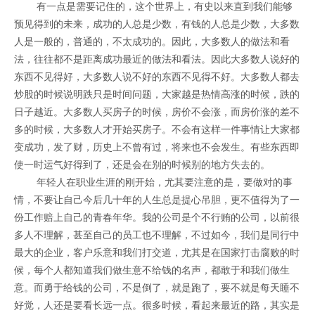
有一点是需要记住的，这个世界上，有史以来直到我们能够
预见得到的未来，成功的人总是少数，有钱的人总是少数，大多数
人是一般的，普通的，不太成功的。因此，大多数人的做法和看
法，往往都不是距离成功最近的做法和看法。因此大多数人说好的
东西不见得好，大多数人说不好的东西不见得不好。大多数人都去
炒股的时候说明跌只是时间问题，大家越是热情高涨的时候，跌的
日子越近。大多数人买房子的时候，房价不会涨，而房价涨的差不
多的时候，大多数人才开始买房子。不会有这样一件事情让大家都
变成功，发了财，历史上不曾有过，将来也不会发生。有些东西即
使一时运气好得到了，还是会在别的时候别的地方失去的。
年轻人在职业生涯的刚开始，尤其要注意的是，要做对的事
情，不要让自己今后几十年的人生总是提心吊胆，更不值得为了一
份工作赔上自己的青春年华。我的公司是个不行贿的公司，以前很
多人不理解，甚至自己的员工也不理解，不过如今，我们是同行中
最大的企业，客户乐意和我们打交道，尤其是在国家打击腐败的时
候，每个人都知道我们做生意不给钱的名声，都敢于和我们做生
意。而勇于给钱的公司，不是倒了，就是跑了，要不就是每天睡不
好觉，人还是要看长远一点。很多时候，看起来最近的路，其实是