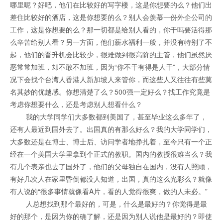
哪里呢？好吧，他们在比较好的写字楼，这是你想要的么？他们出
差住比较好的酒店，这是你想要的么？别人会羡慕一份外企公司的
工作，这是你想要的么？那一切都是给别人看的，你干吗要活得那
么辛苦给别人看？另一方面，他们薪水福利一般，并没有特别了不
起，他们的晋升机会比较少，很难做到很高阶的主管，他们虽然厌
恶常常加班，却不敢不加班，因为“你不干有得是人干”，大部分情
况下会找个台湾人香港人新加坡人来管你，而这些人又往往有些莫
名其妙的优越感。你想清楚了么？500强一定好么？找工作究竟是
考虑你想要什么，还是考虑别人想看什么？
我的大学同学们大多数都到美国了，甚至毕业这么多年了，
还有人最近到国外去了。出国真的有那么好么？我的大学同学们，
大多数还是在博士、博士后、访问学者地挣扎着，至今只有一个正
经在一个美国大学里拿到个正式的教职。国内的教授很难当么？我
有几个表亲也去了国外了，他们的父母独自在国内，没有人照顾，
有好几次人在家里昏倒都没人知道，出国，真的这么光彩么？就像
有人说的“很多事情就像看A片，看的人觉得很爽，做的人未必。”
人总想找到那个最好的，可是，什么是最好的？你觉得是最
好的那个，是因为你的确了解，还是因为别人说他是最好的？即使