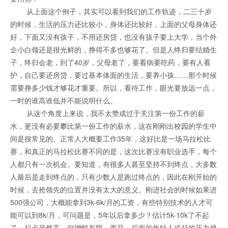
从上面这个例子，其实可以看到我们的工作轨迹，二三十岁
的时候，生活的压力还比较小，身体还比较好，上面的父母身体还
好，下面又没有孩子，不用还房贷，也没有孩子要上大学，当个外
企小白领还是很光鲜的，挣得不多也够花了。但是人终归要结婚生
子，终归会老，到了40岁，父母老了，要看病要吃药，要有人看
护，自己要还房贷，要过基本体面的生活，要养小孩……那个时候
需要挣多少钱才够花才重要。所以，看待工作，眼光要放远一点，
一时的谁高谁低并不能说明什么。
从这个角度上来说，我不太赞成过于关注第一份工作的薪
水，更没有必要攀比第一份工作的薪水，这在刚刚出校园的学生中
间是很常见的。正常人大概要工作35年，这好比是一场马拉松比
赛，和真正的马拉松比赛不同的是，这次比赛没有职业选手，每个
人都只有一次机会。要知道，有很多人甚至坚持不到终点，大多数
人最后是走到终点的，只有少数人是跑过终点的，因此在刚开始的
时候，去抢领先的位置并没有太大的意义。刚进社会的时候如果进
500强公司，大概能拿到3k-6k/月的工资，有些特别技术的人才可
能可以到8k/月，可问题是，5年以后拿多少？估计5k-10k了不起
了。起点虽然高，但增幅有限，而且，后面的年轻人追赶的压力越