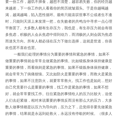
要一份工作，越饥不择食，越想不清楚，越容易失败，你的经历越
来越差，下一份工作的人看着你的简历就皱眉头。于是你越喝越
渴，越渴越喝，陷入恶性循环。最终只能哀叹世事不公或者生不逢
时，只能到天涯上来发泄一把，在失败者的共鸣当中寻求一点心理
平衡罢了。大多数人都有生存压力，我也是，有生存压力就会有很
多焦虑，积极的人会从焦虑中得到动力，而消极的人则会因为焦虑
而迷失方向。所有人都必须在压力下做出选择，这就是世道，你喜
欢也罢不喜欢也罢。
一般我们处理的事情分为重要的事情和紧急的事情，如果不
做重要的事情就会常常去做紧急的事情。比如锻炼身体保持健康是
重要的事情，而看病则是紧急的事情。如果不锻炼身体保持健康，
就会常常为了病痛烦恼。又比如防火是重要的事情，而救火是紧急
的事情，如果不注意防火，就要常常救火。找工作也是如此，想好
自己究竟要什么是重要的事情，找工作是紧急的事情，如果不想
好，就会常常要找工作。往往紧急的事情给人的压力比较大，迫使
人们去赶紧做，相对来说重要的事情反而没有那么大的压力，大多
数人做事情都是以压力为导向的，压力之下，总觉得非要先做紧急
的事情，结果就是永远到处救火，永远没有停歇的时候。（很多人