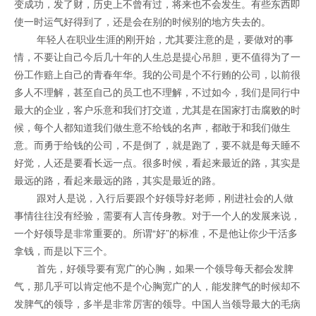
变成功，发了财，历史上不曾有过，将来也不会发生。有些东西即
使一时运气好得到了，还是会在别的时候别的地方失去的。
年轻人在职业生涯的刚开始，尤其要注意的是，要做对的事
情，不要让自己今后几十年的人生总是提心吊胆，更不值得为了一
份工作赔上自己的青春年华。我的公司是个不行贿的公司，以前很
多人不理解，甚至自己的员工也不理解，不过如今，我们是同行中
最大的企业，客户乐意和我们打交道，尤其是在国家打击腐败的时
候，每个人都知道我们做生意不给钱的名声，都敢于和我们做生
意。而勇于给钱的公司，不是倒了，就是跑了，要不就是每天睡不
好觉，人还是要看长远一点。很多时候，看起来最近的路，其实是
最远的路，看起来最远的路，其实是最近的路。
跟对人是说，入行后要跟个好领导好老师，刚进社会的人做
事情往往没有经验，需要有人言传身教。对于一个人的发展来说，
一个好领导是非常重要的。所谓“好”的标准，不是他让你少干活多
拿钱，而是以下三个。
首先，好领导要有宽广的心胸，如果一个领导每天都会发脾
气，那几乎可以肯定他不是个心胸宽广的人，能发脾气的时候却不
发脾气的领导，多半是非常厉害的领导。中国人当领导最大的毛病