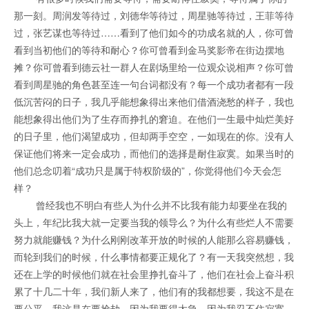
那一刻。周润发等待过，刘德华等待过，周星驰等待过，王菲等待
过，张艺谋也等待过……看到了他们如今的功成名就的人，你可曾
看到当初他们的等待和耐心？你可曾看到金马奖影帝在街边摆地
摊？你可曾看到德云社一群人在剧场里给一位观众说相声？你可曾
看到周星驰的角色甚至连一句台词都没有？每一个成功者都有一段
低沉苦闷的日子，我几乎能想象得出来他们借酒浇愁的样子，我也
能想象得出他们为了生存而挣扎的窘迫。在他们一生最中灿烂美好
的日子里，他们渴望成功，但却两手空空，一如现在的你。没有人
保证他们将来一定会成功，而他们的选择是耐住寂寞。如果当时的
他们总念叨着“成功只是属于特权阶级的”，你觉得他们今天会怎
样？
曾经我也不明白有些人为什么并不比我有能力却要坐在我的
头上，年纪比我大就一定要当我的领导么？为什么有些烂人不需要
努力就能赚钱？为什么刚刚改革开放的时候的人能那么容易赚钱，
而轮到我们的时候，什么事情都要正规化了？有一天我突然想，我
还在上学的时候他们就在社会里挣扎奋斗了，他们在社会上奋斗积
累了十几二十年，我们新人来了，他们有的我都想要，我这不是在
要公平，我这是在要抢劫。因为我要得太急，因为我忍不住寂寞。