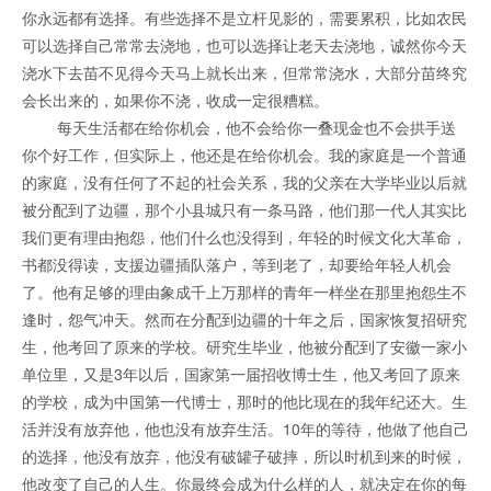
你永远都有选择。有些选择不是立杆见影的，需要累积，比如农民
可以选择自己常常去浇地，也可以选择让老天去浇地，诚然你今天
浇水下去苗不见得今天马上就长出来，但常常浇水，大部分苗终究
会长出来的，如果你不浇，收成一定很糟糕。
每天生活都在给你机会，他不会给你一叠现金也不会拱手送
你个好工作，但实际上，他还是在给你机会。我的家庭是一个普通
的家庭，没有任何了不起的社会关系，我的父亲在大学毕业以后就
被分配到了边疆，那个小县城只有一条马路，他们那一代人其实比
我们更有理由抱怨，他们什么也没得到，年轻的时候文化大革命，
书都没得读，支援边疆插队落户，等到老了，却要给年轻人机会
了。他有足够的理由象成千上万那样的青年一样坐在那里抱怨生不
逢时，怨气冲天。然而在分配到边疆的十年之后，国家恢复招研究
生，他考回了原来的学校。研究生毕业，他被分配到了安徽一家小
单位里，又是3年以后，国家第一届招收博士生，他又考回了原来
的学校，成为中国第一代博士，那时的他比现在的我年纪还大。生
活并没有放弃他，他也没有放弃生活。10年的等待，他做了他自己
的选择，他没有放弃，他没有破罐子破摔，所以时机到来的时候，
他改变了自己的人生。你最终会成为什么样的人，就决定在你的每