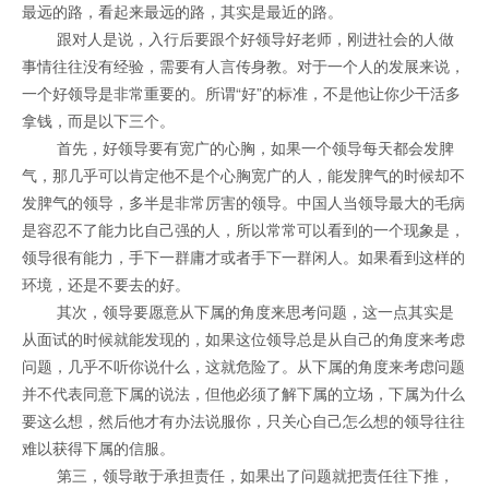
最远的路，看起来最远的路，其实是最近的路。
跟对人是说，入行后要跟个好领导好老师，刚进社会的人做
事情往往没有经验，需要有人言传身教。对于一个人的发展来说，
一个好领导是非常重要的。所谓“好”的标准，不是他让你少干活多
拿钱，而是以下三个。
首先，好领导要有宽广的心胸，如果一个领导每天都会发脾
气，那几乎可以肯定他不是个心胸宽广的人，能发脾气的时候却不
发脾气的领导，多半是非常厉害的领导。中国人当领导最大的毛病
是容忍不了能力比自己强的人，所以常常可以看到的一个现象是，
领导很有能力，手下一群庸才或者手下一群闲人。如果看到这样的
环境，还是不要去的好。
其次，领导要愿意从下属的角度来思考问题，这一点其实是
从面试的时候就能发现的，如果这位领导总是从自己的角度来考虑
问题，几乎不听你说什么，这就危险了。从下属的角度来考虑问题
并不代表同意下属的说法，但他必须了解下属的立场，下属为什么
要这么想，然后他才有办法说服你，只关心自己怎么想的领导往往
难以获得下属的信服。
第三，领导敢于承担责任，如果出了问题就把责任往下推，