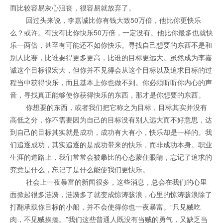
而比较容易灰心沮丧，很容易就放弃了。
回过头来说，李嘉诚比你有钱大致50万倍，他比你更快乐
么？或许。有没有比你快乐50万倍，一定没有。他比你最多也就快
乐一两倍，甚至有可能还不如你快乐。寻找自己想要的东西不是和
别人比赛，比谁要得更多更高，比谁的目标更远大。虽然成为李嘉
诚这个目标很宏大，但你并不见得会从这个目标以及追求目标的过
程当中获得快乐，而且基本上你也做不到。你必须听听你内心的声
音，寻找真正能够使你获得快乐的东西，那才是你想要的东西。
你想要的东西，或者我们把它称之为目标，目标其实并没有
高低之分，你不需要因为自己的目标没有别人远大而不好意思，达
到自己的目标其实就是成功，成功有大有小，快乐却是一样的。我
们追逐成功，其实追逐的是成功带来的快乐，而非成功本身。职业
生涯的道路上，我们常常会被攀比的心态蒙住眼睛，忘记了追求的
究竟是什么，忘记了是什么能使我们更快乐。
社会上一夜暴富的新闻很多，这些消息，总会在我们的心里
面掀起很多涟漪，涟漪多了就变成惊涛骇浪，心里的惊涛骇浪除了
打翻承载你目标的小船，并不会使得你也一夜暴富。“只见贼吃
肉，不见贼挨揍。”我们这些普通人既没有当贼的勇气，又缺乏当