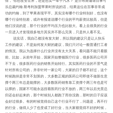
情，“你想改变世界，还是想卖一辈子汽水？”是乔布斯邀请百事可
乐总裁约翰·斯考利加盟苹果时所说的话，结果这位在百事非常成
功的约翰，到了苹果表现平平。其实没有哪个行业特别好，也没有
哪个行业特别差，或许有报道说哪个行业的平均薪资比较高，但是
他们没说的是，那个行业的平均压力也比较大。看上去很美的行业
一旦进入才发现很多地方其实并不那么完美，只是外人看不见。
说实话，我自己都没有发大财，所以我的建议只是让人快乐
工作的建议，不是如何发大财的建议，我们只讨论一般普通打工者
的情况。我认为选择什么行业并没有太大关系，看问题不能只看眼
前。比如，从前年开始，国家开始整顿医疗行业，很多医药公司开
不下去，很多医药行业的销售开始转行。其实医药行业的不景气是
针对所有公司的，并非针对一家公司，大家的日子都不好过，这个
时候跑掉是非常不划算的，大多数正规的医药公司即使不做新生意
撑个两三年总是能撑的，大多数医药销售靠工资撑个两三年也是可
以撑的，国家不可能永远捏着医药行业不放的，两三年以后光景总
归还会好起来的，那个时候别人都跑了而你没跑，那时的日子应该
会好过很多。有的时候觉得自己这个行业不行了，问题是，再不行
的行业，做得人少了也变成了好行业，当大家都觉得不好的时候，