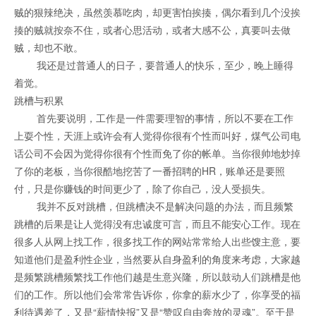
贼的狠辣绝决，虽然羡慕吃肉，却更害怕挨揍，偶尔看到几个没挨
揍的贼就按奈不住，或者心思活动，或者大感不公，真要叫去做
贼，却也不敢。
我还是过普通人的日子，要普通人的快乐，至少，晚上睡得
着觉。
跳槽与积累
首先要说明，工作是一件需要理智的事情，所以不要在工作
上耍个性，天涯上或许会有人觉得你很有个性而叫好，煤气公司电
话公司不会因为觉得你很有个性而免了你的帐单。当你很帅地炒掉
了你的老板，当你很酷地挖苦了一番招聘的HR，账单还是要照
付，只是你赚钱的时间更少了，除了你自己，没人受损失。
我并不反对跳槽，但跳槽决不是解决问题的办法，而且频繁
跳槽的后果是让人觉得没有忠诚度可言，而且不能安心工作。现在
很多人从网上找工作，很多找工作的网站常常给人出些馊主意，要
知道他们是盈利性企业，当然要从自身盈利的角度来考虑，大家越
是频繁跳槽频繁找工作他们越是生意兴隆，所以鼓动人们跳槽是他
们的工作。所以他们会常常告诉你，你拿的薪水少了，你享受的福
利待遇差了，又是“薪情快报”又是“赞叹自由奔放的灵魂”。至于是