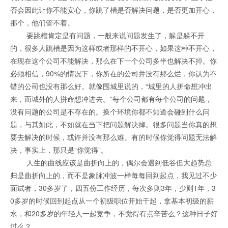
否会因此让你不能安心，你跳了槽是否解决问题，是否更加开心，
那个，他们管不着。
要跳槽肯定是有问题，一般来说问题发生了，躲是躲不开
的，很多人跳槽是因为这样或者那样的不开心，如果这种不开心，
在现在这个公司不能解决，那么在下一个公司多半也解决不掉。你
必须相信，90%的情况下，你所在的公司并没有那么烂，你认为不
错的公司也没有那么好。就像围城里说的，“城里的人拼命想冲出
来，而城外的人拼命想冲进去。”每个公司都有每个公司的问题，
没有问题的公司是不存在的。换个环境你都不知道会碰到什么问
题，与其如此，不如就在当下把问题解决掉。很多问题当你真的想
要去解决的时候，或许并没有那么难。有的时候你觉得问题无法解
决，事实上，那只是“你觉得”。
人生的曲线应该是曲折向上的，偶尔会遇到低谷但大趋势总
归是曲折向上的，而不是象脉冲波一样每每回到起点，我见过不少
面试者，30多岁了，四五份工作经历，每次多则3年，少则1年，3
0多岁的时候回到起点从一个初级职位开始干起，拿基本初级的薪
水，和20多岁的年轻人一起竞争，不觉得有点辛苦么？这种日子好
过么？