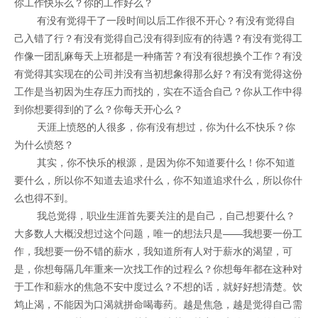
你工作快乐么？你的工作好么？
有没有觉得干了一段时间以后工作很不开心？有没有觉得自
己入错了行？有没有觉得自己没有得到应有的待遇？有没有觉得工
作像一团乱麻每天上班都是一种痛苦？有没有很想换个工作？有没
有觉得其实现在的公司并没有当初想象得那么好？有没有觉得这份
工作是当初因为生存压力而找的，实在不适合自己？你从工作中得
到你想要得到的了么？你每天开心么？
天涯上愤怒的人很多，你有没有想过，你为什么不快乐？你
为什么愤怒？
其实，你不快乐的根源，是因为你不知道要什么！你不知道
要什么，所以你不知道去追求什么，你不知道追求什么，所以你什
么也得不到。
我总觉得，职业生涯首先要关注的是自己，自己想要什么？
大多数人大概没想过这个问题，唯一的想法只是——我想要一份工
作，我想要一份不错的薪水，我知道所有人对于薪水的渴望，可
是，你想每隔几年重来一次找工作的过程么？你想每年都在这种对
于工作和薪水的焦急不安中度过么？不想的话，就好好想清楚。饮
鸩止渴，不能因为口渴就拼命喝毒药。越是焦急，越是觉得自己需