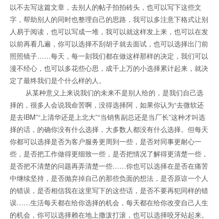
以不去写这篇文章，去别人的帖子拍拍砖头，也可以写下这些文
字，帮助别人的同时也整理自己的思路，我可以多注意下格式让别
人易于阅读，也可以写成一堆，我可以就这样发上来，也可以在发
以前再看几遍，你可以选择不刮胡子就去面试，也可以选择出门前
照照镜子……每天，每一刻我们都在做这样那样的决定，我们可以
漫不经心，也可以多花些心思，成千上万的小选择累计起来，就决
定了最终我们是个什么样的人。
从某种意义上来说我们的未来不是别人给的，是我们自己选
择的，很多人会说我命苦啊，没得选择阿，如果你认为“去微软还
是去IBM”“上清华还是上北大”“当销售副总还是当厂长”这种才叫选
择的话，的确你没有什么选择，大多数人都没有什么选择。但每天
你都可以选择是否为客户服务更周到一些，是否对同事更耐心一
些，是否把工作做得更细致一些，是否把情况了解得更清楚一些，
是否把不清楚的问题再弄清楚一些……你也可以选择在是否在痛苦
中继续坚持，是否抛弃掉自己的那些负面的想法，是否原谅一个人
的错误，是否相信我在这里写下的这些话，是否不要再犯同样的错
误……生活每天都在给你选择的机会，每天都在给你改变自己人生
的机会，你可以选择赖在地上撒泼打滚，也可以选择咬牙站起来。