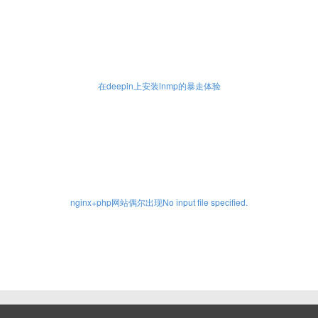
在deepin上安装lnmp的暴走体验
nginx+php网站偶尔出现No input file specified.