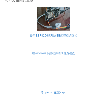
使用ESP8266实现WEB远程空调遥控
在windows下挂载并读取群辉硬盘
给openwrt配置xfrpc