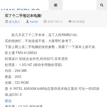
HANLEI'BLOG
买了个二手笔记本电脑!
杂七杂八
hanlei
2007-04-11
2018浏览
前几天买了个二手本本，花了人民RMB2100。
买的很匆忙，不知道值不值，大家帮忙参考下。
下面上网上卖二手电脑的发的参数，我看了一下基本上差不多。
富士通 FMV-612MG3
轻薄设计 铝镁合金外壳,时尚轻巧,非常漂亮
处理器： 1.2G HZ (移动专用微处理器)
内存：256 MB
硬盘：20G
光驱：CD-ROM
显 卡 INTEL 82830M,64M动态显存技术独立显存,可玩一些3D游
戏,如CS1.5
驱动
液晶屏：13.3寸 超轻超薄