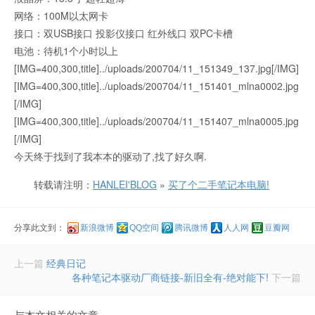
网络：100M以太网卡
接口：双USB接口 投影仪接口 红外线口 双PC卡槽
电池：待机1个小时以上
[IMG=400,300,title]../uploads/200704/11_151349_137.jpg[/IMG]
[IMG=400,300,title]../uploads/200704/11_151401_mlna0002.jpg
[/IMG]
[IMG=400,300,title]../uploads/200704/11_151407_mlna0005.jpg
[/IMG]
今天终于找到了我本本的驱动了,找了好久啊.
转载请注明：
HANLEI'BLOG
»
买了个二手笔记本电脑!
分享此文到：
新浪微博
QQ空间
腾讯微博
人人网
豆瓣网
上一篇
经典日记
各种笔记本驱动厂商链接-新旧全有-绝对能下!
下一篇
与本文相关的文章