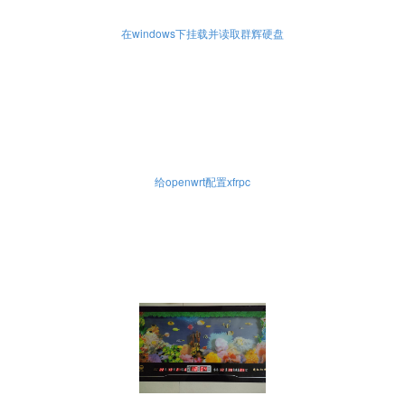
在windows下挂载并读取群辉硬盘
给openwrt配置xfrpc