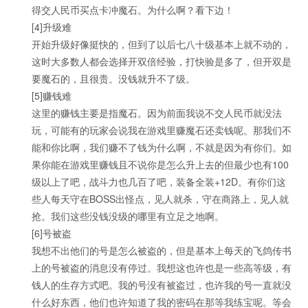
得交人民币买点卡冲魔石。为什么啊？看下边！
[4]升级难
开始升级好像挺快的，但到了以后七八十级基本上就不动的，
这时大多数人都会选择开双倍经验，打快验是多了，但开双是
要魔石的，且很贵。没钱就升不了级。
[5]赚钱难
这里的赚钱主要是指魔石。因为前面我说不交人民币就没法
玩，可能有的玩家会说我在游戏里赚魔石还卖钱呢。那我们不
能和你比啊，我们赚不了钱为什么啊，不就是因为有你们。如
果你能在游戏里赚钱且不说你是怎么升上去的但最少也有100
级以上了吧，战斗力也几百了吧，装备全装+12D。有你们这
些人每天守在BOSS出怪点，见人就杀，守在商路上，见人就
抢。我们这些没钱没级的哪里有立足之地啊。
[6]号被盗
我想不出他们的号是怎么被盗的，但是基本上每天的飞鸽传书
上的号被盗的消息没有停过。我想这也许也是一些高等级，有
钱人的生存方式吧。我的号没有被盗过，也许我的号一直就没
什么好东西，他们也许知道了我的密码在那等我练宝呢。等会