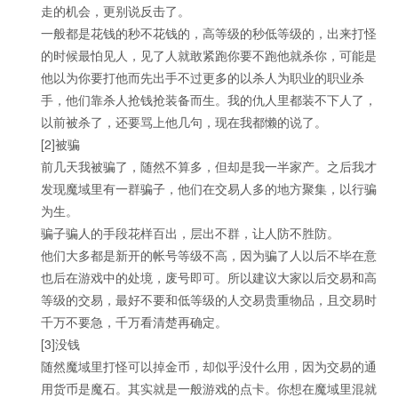
走的机会，更别说反击了。
一般都是花钱的秒不花钱的，高等级的秒低等级的，出来打怪
的时候最怕见人，见了人就敢紧跑你要不跑他就杀你，可能是
他以为你要打他而先出手不过更多的以杀人为职业的职业杀
手，他们靠杀人抢钱抢装备而生。我的仇人里都装不下人了，
以前被杀了，还要骂上他几句，现在我都懒的说了。
[2]被骗
前几天我被骗了，随然不算多，但却是我一半家产。之后我才
发现魔域里有一群骗子，他们在交易人多的地方聚集，以行骗
为生。
骗子骗人的手段花样百出，层出不群，让人防不胜防。
他们大多都是新开的帐号等级不高，因为骗了人以后不毕在意
也后在游戏中的处境，废号即可。所以建议大家以后交易和高
等级的交易，最好不要和低等级的人交易贵重物品，且交易时
千万不要急，千万看清楚再确定。
[3]没钱
随然魔域里打怪可以掉金币，却似乎没什么用，因为交易的通
用货币是魔石。其实就是一般游戏的点卡。你想在魔域里混就