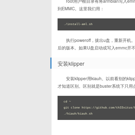
root用户根目录有将armbian
到EMMC。这里我们用：
./install-aml.sh
执行poweroff，拔出u盘，重新开机。
后的版本。如果U盘启动或写入emmc开
安装klipper
安装klipper用kiauh。以前看别的
才知道区别。区别就是buster系统下只
cd ~

git clone https://github.com/th33xitus/k
./kiauh/kiauh.sh