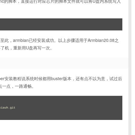
写入emmc的脚本，直接运行对应芯片的脚本文件就可以将U盘内系统写入
至此，armbian已经安装成功。以上步骤适用于Armbian20.08之
不了机，重新用U盘再写一次。
klipper安装教程说系统时候都用buster版本，还有点不以为意，试过后
用点一点，一路通畅。
iauh.git
