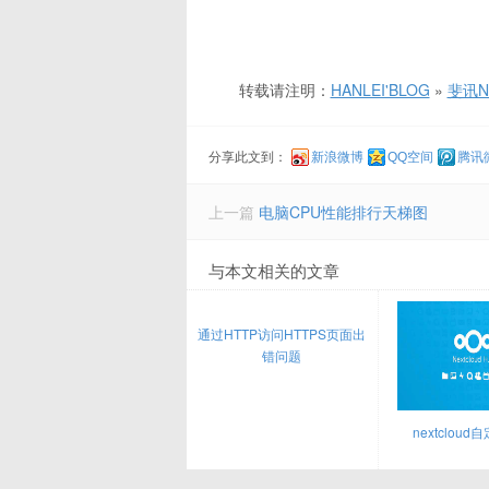
转载请注明：
HANLEI'BLOG
»
斐讯N1
分享此文到：
新浪微博
QQ空间
腾讯
上一篇
电脑CPU性能排行天梯图
与本文相关的文章
通过HTTP访问HTTPS页面出
错问题
nextclou