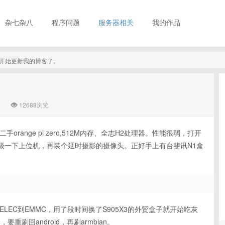
杂七杂八
程序问题
服务器相关
我的作品
真的开始更新我的博客了。
12688浏览
二手orange pi zero,512M内存、全志H2处理器。性能很弱，打开
级一下上位机，再装个延时摄影的摄像头。正好手上有台斐讯N1盒
ELEC到EMMC，用了段时间换了S905X3的外贸盒子就开始吃灰
要重刷回android，再刷armbian。