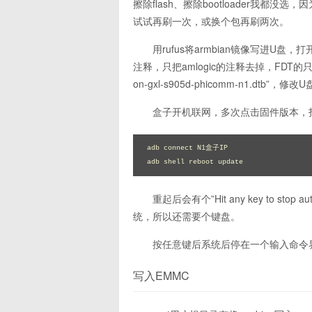
擦除flash、擦除bootloader我都
试试再刷一次，或换个包再刷两次。
用rufus将armbian镜像写进U盘，打开
注释，只把amlogic的注释去掉，FDT的只去掉
on-gxl-s905d-phicomm-n1.dtb”，修
盒子开机联网，多次点击固件版本，打
adb connect N1盒子IP

adb shell reboot update
重起后会有个”Hit any key to st
统，所以还需要个键盘。
按任意键后系统后停在一个输入命令
写入EMMC