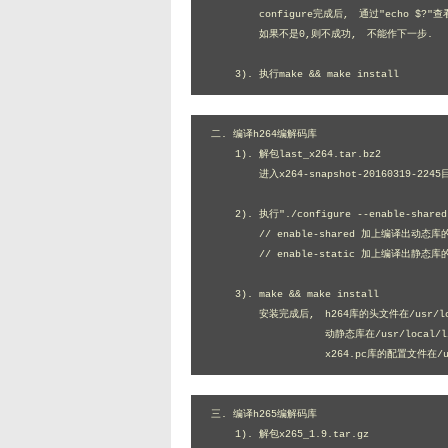
	configure完成后,　通过"echo $?"查看执行结果是否成功.

	如果不是0,则不成功,　不能作下一步.

    3). 执行make && make install
二. 编译h264编解码库

    1). 解包last_x264.tar.bz2

	进入x264-snapshot-20160319-2245目录

    2). 执行"./configure --enable-shared"

	// enable-shared 加上编译出动态库的支持

	// enable-static 加上编译出静态库的选项

    3). make && make install

	安装完成后,　h264库的头文件在/usr/local/include

	           动静态库在/usr/local/lib

		   x264.pc库的配置文件在/us
三. 编译h265编解码库

    1). 解包x265_1.9.tar.gz
