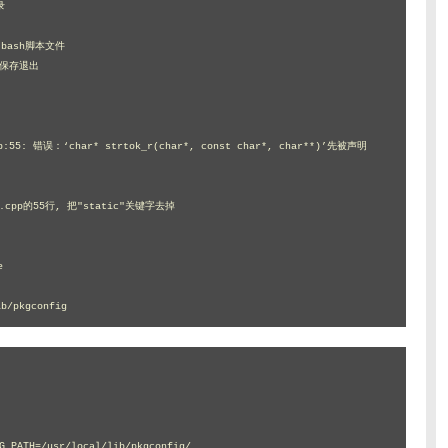
b/pkgconfig