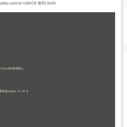
u.com/s/1ctkhC6 密码:3v49