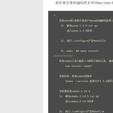
原作者分享的编码库文件https://pan.baid
一.

    安装yasm库(有助于提高ffmpeg的编解码效率)

     1). 解包yasm-1.3.0.tar.gz

         进入yasm-1.3.0目录

     2). 执行./configure产生Makefile 

     3). make  && make install

/////////////

    安装cmake工具(编译c++源码工程的工具, 编译libx265库用到)

	yum install cmake*

    安装好后，检查cmake的版本

	cmake --version 如果大于3.5.1则不需安装cmake-3.14.5

    否则需安装cmake-3.14.5

    1). 解包cmake-3.14.5.tar.gz

	进入cmake-3.14.5目录

    2). 执行./configure产生Makefile
