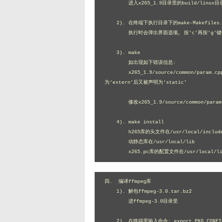
	进入x265_1.9目录里的build/linux目录

    2). 在终端下执行目录下的make-Makefiles.bash脚本文件

	执行时会弹出界面选项, 按'c'再按'g'键保存退出

    3). make 

	如出现如下错误信息:

	x265_1.9/source/common/param.cpp:55: 错误：‘char* strtok_r(char*, const char*, char**)’先被声明
为‘extern’后又被声明为‘static’

	修改x265_1.9/source/common/param.cpp的55行, 把"static"关键字去掉

    4). make install

	h265库的头文件在/usr/local/include

	动静态库在/usr/local/lib

	x265.pc库的配置文件在/usr/local/li
四.  编译ffmpeg库

    1). 解包ffmpeg-3.0.tar.bz2

	进ffmpeg-3.0目录里

    2). 在终端里输入命令: export PKG_CONFIG_PATH=/usr/local/lib/pkgconfig/
