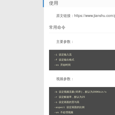
使用
原文链接：https://www.jianshu.com/
常用命令
主要参数：
-i 设定输入流 

-f 设定输出格式 

-ss 开始时间 
视频参数：
-b 设定视频流量(码率)，默认为200Kbit/s 

-r 设定帧速率，默认为25 

-s 设定画面的宽与高 

-aspect 设定画面的比例 

-vn 不处理视频 
