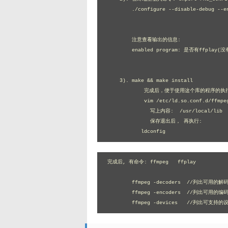
	./configure --disable-debug --enable-libx264 --enable-libx265 --enable-gpl --enable-shared

	注意查看输出的信息:

	enabled program: 是否有ffplay(没有的话，yum install *SDL*, 后再重新configure)	

    3). make && make install	

	    完成后，便于使用这个库的程序的执行，增加库的路径。

	    vim /etc/ld.so.conf.d/ffmpeg.conf

	      写上内容:  /usr/local/lib

	      保存退出后， 再执行:

           ldconfig
完成后, 有命令: ffmpeg   ffplay

	ffmpeg -decoders  //列出可用的解码器   H264  H265

	ffmpeg -encoders  //列出可用的编码器

	ffmpeg -devices   //列出可支持的