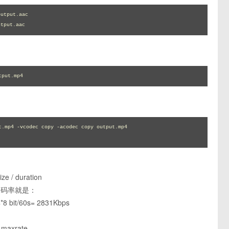
tput.aac

tput.aac
tput.mp4
.mp4 -vcodec copy -acodec copy output.mp4

 / duration
，码率就是：
*8 bit/60s= 2831Kbps
maxrate