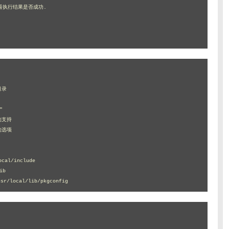
r/local/lib/pkgconfig