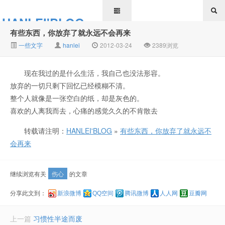
HANLEI'BLOG
有些东西，你放弃了就永远不会再来
一些文字
hanlei
2012-03-24
2389浏览
现在我过的是什么生活，我自己也没法形容。
放弃的一切只剩下回忆已经模糊不清。
整个人就像是一张空白的纸，却是灰色的。
喜欢的人离我而去，心痛的感觉久久的不肯散去
转载请注明：
HANLEI'BLOG
»
有些东西，你放弃了就永远不
会再来
继续浏览有关
伤心
的文章
分享此文到：
新浪微博
QQ空间
腾讯微博
人人网
豆瓣网
上一篇
习惯性半途而废