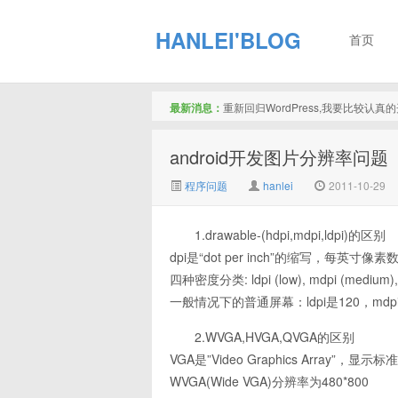
HANLEI'BLOG
首页
最新消息：
重新回归WordPress,我要比较认
android开发图片分辨率问题（draw
程序问题
hanlei
2011-10-29
1.drawable-(hdpi,mdpi,ldpi)的区别
dpi是“dot per inch”的缩写，每英寸像素
四种密度分类: ldpi (low), mdpi (medium), hd
一般情况下的普通屏幕：ldpi是120，mdpi是
2.WVGA,HVGA,QVGA的区别
VGA是”Video Graphics Array”，显示标
WVGA(Wide VGA)分辨率为480*800