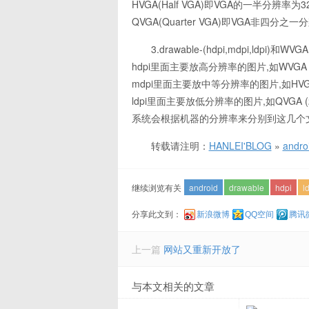
HVGA(Half VGA)即VGA的一半分辨率为32
QVGA(Quarter VGA)即VGA非四分之一分
3.drawable-(hdpi,mdpi,ldpi)和W
hdpi里面主要放高分辨率的图片,如WVGA (480
mdpi里面主要放中等分辨率的图片,如HVGA (
ldpi里面主要放低分辨率的图片,如QVGA (2
系统会根据机器的分辨率来分别到这几个
转载请注明：
HANLEI'BLOG
»
andr
继续浏览有关
android
drawable
hdpi
l
分享此文到：
新浪微博
QQ空间
腾讯
上一篇
网站又重新开放了
与本文相关的文章