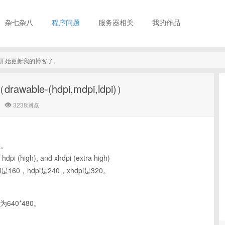
杂七杂八
程序问题
服务器相关
我的作品
真的开始更新我的博客了。
able-(hdpi,mdpi,ldpi)）
3238浏览
数。
pi (high), and xhdpi (extra high)
160，hdpi是240，xhdpi是320。
准为640*480。