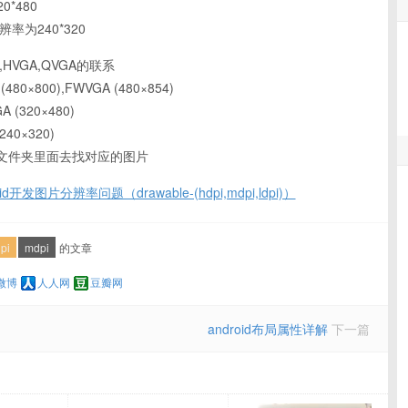
0*480
辨率为240*320
VGA,HVGA,QVGA的联系
×800),FWVGA (480×854)
320×480)
40×320)
文件夹里面去找对应的图片
oid开发图片分辨率问题（drawable-(hdpi,mdpi,ldpi)）
dpi
mdpi
的文章
微博
人人网
豆瓣网
android布局属性详解
下一篇