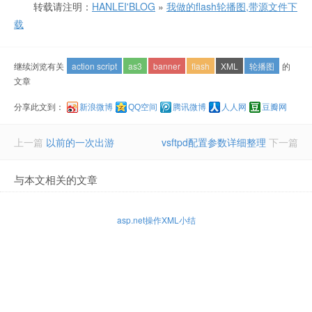
转载请注明：
HANLEI'BLOG
»
我做的flash轮播图,带源文件下
载
继续浏览有关
action script
as3
banner
flash
XML
轮播图
的
文章
分享此文到：
新浪微博
QQ空间
腾讯微博
人人网
豆瓣网
上一篇
以前的一次出游
vsftpd配置参数详细整理
下一篇
与本文相关的文章
asp.net操作XML小结