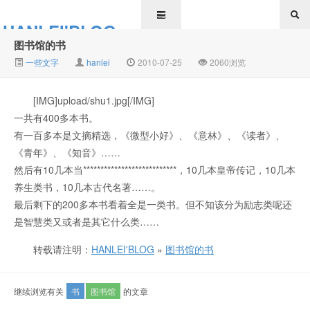
HANLEI'BLOG
图书馆的书
一些文字
hanlei
2010-07-25
2060浏览
[IMG]upload/shu1.jpg[/IMG]
一共有400多本书。
有一百多本是文摘精选，《微型小好》、《意林》、《读者》、
《青年》、《知音》……
然后有10几本当***************************，10几本皇帝传记，10几本
养生类书，10几本古代名著……。
最后剩下的200多本书看着全是一类书。但不知该分为励志类呢还
是智慧类又或者是其它什么类……
转载请注明：
HANLEI'BLOG
»
图书馆的书
继续浏览有关
书
图书馆
的文章