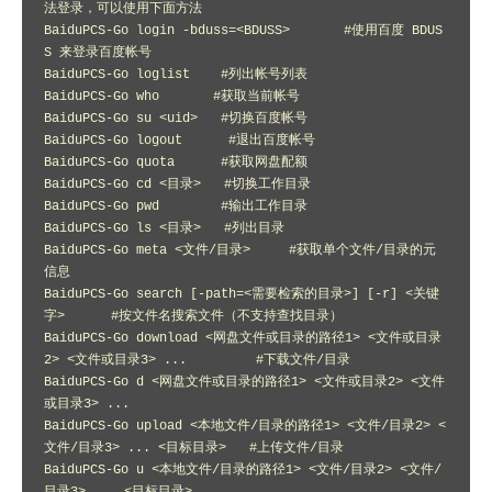
法登录，可以使用下面方法

BaiduPCS-Go login -bduss=<BDUSS>       #使用百度 BDUS
S 来登录百度帐号

BaiduPCS-Go loglist    #列出帐号列表

BaiduPCS-Go who       #获取当前帐号

BaiduPCS-Go su <uid>   #切换百度帐号

BaiduPCS-Go logout      #退出百度帐号

BaiduPCS-Go quota      #获取网盘配额

BaiduPCS-Go cd <目录>   #切换工作目录

BaiduPCS-Go pwd        #输出工作目录

BaiduPCS-Go ls <目录>   #列出目录

BaiduPCS-Go meta <文件/目录>     #获取单个文件/目录的元
信息

BaiduPCS-Go search [-path=<需要检索的目录>] [-r] <关键
字>      #按文件名搜索文件（不支持查找目录）

BaiduPCS-Go download <网盘文件或目录的路径1> <文件或目录
2> <文件或目录3> ...         #下载文件/目录

BaiduPCS-Go d <网盘文件或目录的路径1> <文件或目录2> <文件
或目录3> ...

BaiduPCS-Go upload <本地文件/目录的路径1> <文件/目录2> <
文件/目录3> ... <目标目录>   #上传文件/目录

BaiduPCS-Go u <本地文件/目录的路径1> <文件/目录2> <文件/