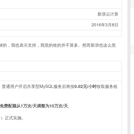
新浪云计算
2016年3月8日
解的，我也表示支持，我觉的收的并不算多。然而新浪也这么觉
普通用户开启共享型MySQL服务后将按
0.02元/小时
收取服务租
免费配额从1万次/天调整为10万次/天
。
号）正式实施。