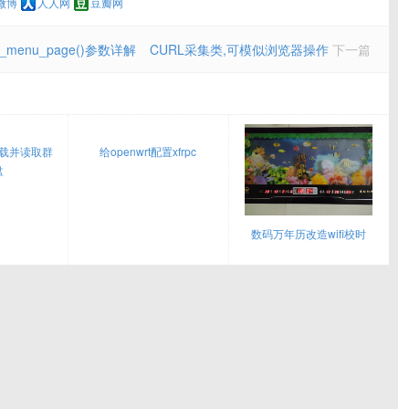
微博
人人网
豆瓣网
_menu_page()参数详解
CURL采集类,可模似浏览器操作
下一篇
下挂载并读取群
给openwrt配置xfrpc
盘
数码万年历改造wifi校时