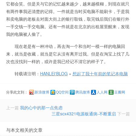
它都会笑。但是关与它的记忆越来越少，越来越模糊，到现在就只
有两件事我还清楚的记得。一件就是当时买电脑不能刷卡，于是我
和卖电脑的老板去对面大街上的银行取钱，取完钱后我们在银行外
一手交钱一手交电脑。还有一件就是在北京的出租屋里醒来，发现
我的电脑被人偷了。
现在老是有一种冲动，再去淘一个和当时一模一样的电脑回
来，就当是收藏，就当是它从没有离开过我。但是在淘宝上找了几
次也没找到一样的，或许是我已经记不清它的样子了。
转载请注明：
HANLEI'BLOG
»
想起了我十年前的笔记本电脑
分享此文到：
新浪微博
QQ空间
腾讯微博
人人网
豆瓣网
上一篇
我的心中的那一点焦虑
三星scx4321电源板通病-不断重启
下一篇
与本文相关的文章