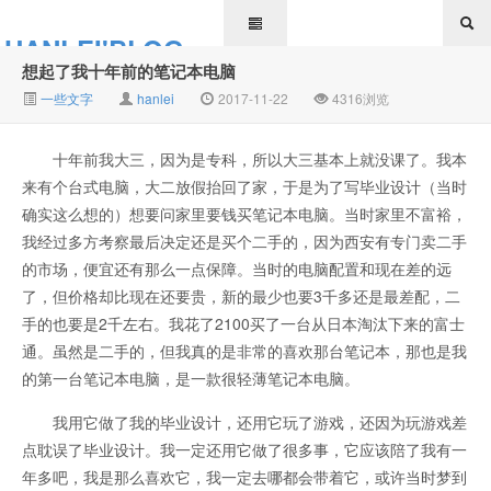
HANLEI'BLOG
想起了我十年前的笔记本电脑
一些文字
hanlei
2017-11-22
4316浏览
十年前我大三，因为是专科，所以大三基本上就没课了。我本
来有个台式电脑，大二放假抬回了家，于是为了写毕业设计（当时
确实这么想的）想要问家里要钱买笔记本电脑。当时家里不富裕，
我经过多方考察最后决定还是买个二手的，因为西安有专门卖二手
的市场，便宜还有那么一点保障。当时的电脑配置和现在差的远
了，但价格却比现在还要贵，新的最少也要3千多还是最差配，二
手的也要是2千左右。我花了2100买了一台从日本淘汰下来的富士
通。虽然是二手的，但我真的是非常的喜欢那台笔记本，那也是我
的第一台笔记本电脑，是一款很轻薄笔记本电脑。
我用它做了我的毕业设计，还用它玩了游戏，还因为玩游戏差
点耽误了毕业设计。我一定还用它做了很多事，它应该陪了我有一
年多吧，我是那么喜欢它，我一定去哪都会带着它，或许当时梦到