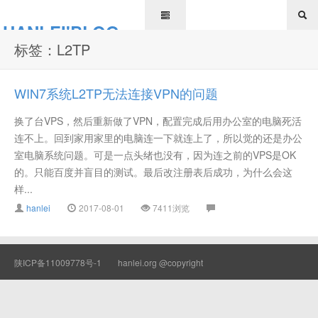
HANLEI'BLOG
标签：L2TP
WIN7系统L2TP无法连接VPN的问题
换了台VPS，然后重新做了VPN，配置完成后用办公室的电脑死活
连不上。回到家用家里的电脑连一下就连上了，所以觉的还是办公
室电脑系统问题。可是一点头绪也没有，因为连之前的VPS是OK
的。只能百度并盲目的测试。最后改注册表后成功，为什么会这
样...
hanlei
2017-08-01
7411浏览
陕ICP备11009778号-1
hanlei.org @copyright