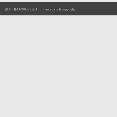
陕ICP备11009778号-1
hanlei.org @copyright