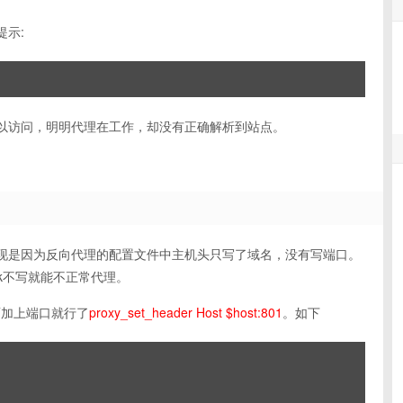
误提示:
win:801却可以访问，明明代理在工作，却没有正确解析到站点。
现是因为反向代理的配置文件中主机头只写了域名，没有写端口。
ok不写就能不正常代理。
面加上端口就行了
proxy_set_header Host $host:801
。如下