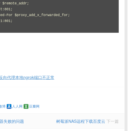
nx反向代理本地ngrok端口不正常
微博
人人网
豆瓣网
务器失败的问题
树莓派NAS远程下载百度云
下一篇