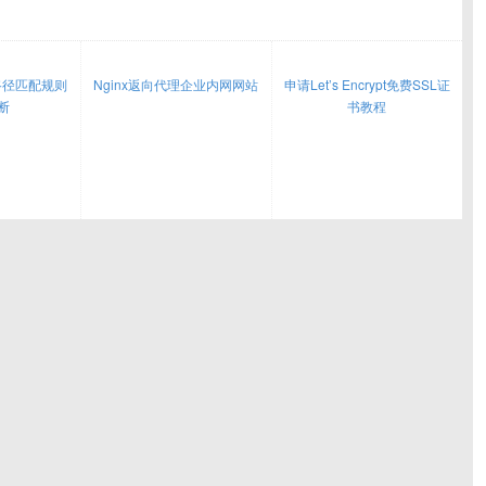
的路径匹配规则
Nginx返向代理企业内网网站
申请Let’s Encrypt免费SSL证
断
书教程