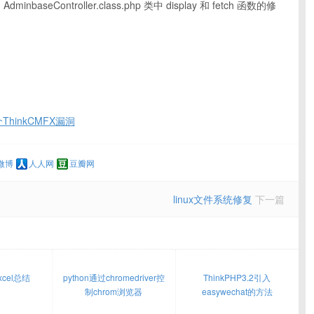
和 AdminbaseController.class.php 类中 display 和 fetch 函数的修
ThinkCMFX漏洞
微博
人人网
豆瓣网
linux文件系统修复
下一篇
xcel总结
python通过chromedriver控
ThinkPHP3.2引入
制chrom浏览器
easywechat的方法