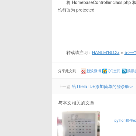
将 HomebaseController.class.php 
饰符改为 protected
转载请注明：
HANLEI'BLOG
»
记一个
分享此文到：
新浪微博
QQ空间
腾讯
上一篇
给Theia IDE添加简单的登录验证
与本文相关的文章
python操作e